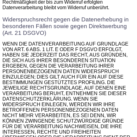
Rechtmäßigkeit der bis zum Widerruf erfolgten
Datenverarbeitung bleibt vom Widerruf unberührt.
Widerspruchsrecht gegen die Datenerhebung in
besonderen Fällen sowie gegen Direktwerbung
(Art. 21 DSGVO)
WENN DIE DATENVERARBEITUNG AUF GRUNDLAGE
VON ART. 6 ABS. 1 LIT. E ODER F DSGVO ERFOLGT,
HABEN SIE JEDERZEIT DAS RECHT, AUS GRÜNDEN,
DIE SICH AUS IHRER BESONDEREN SITUATION
ERGEBEN, GEGEN DIE VERARBEITUNG IHRER
PERSONENBEZOGENEN DATEN WIDERSPRUCH
EINZULEGEN; DIES GILT AUCH FÜR EIN AUF DIESE
BESTIMMUNGEN GESTÜTZTES PROFILING. DIE
JEWEILIGE RECHTSGRUNDLAGE, AUF DENEN EINE
VERARBEITUNG BERUHT, ENTNEHMEN SIE DIESER
DATENSCHUTZERKLÄRUNG. WENN SIE
WIDERSPRUCH EINLEGEN, WERDEN WIR IHRE
BETROFFENEN PERSONENBEZOGENEN DATEN
NICHT MEHR VERARBEITEN, ES SEI DENN, WIR
KÖNNEN ZWINGENDE SCHUTZWÜRDIGE GRÜNDE
FÜR DIE VERARBEITUNG NACHWEISEN, DIE IHRE
INTERESSEN, RECHTE UND FREIHEITEN